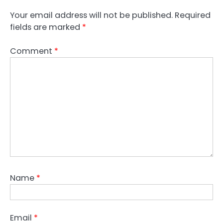
Your email address will not be published.
Required
fields are marked
*
Comment
*
Name
*
Email
*