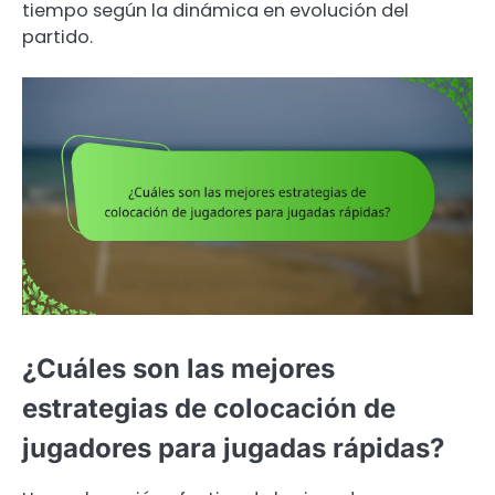
tiempo según la dinámica en evolución del
partido.
¿Cuáles son las mejores
estrategias de colocación de
jugadores para jugadas rápidas?