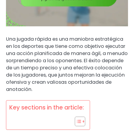
Una jugada rápida es una maniobra estratégica
en los deportes que tiene como objetivo ejecutar
una acción planificada de manera ágil, a menudo
sorprendiendo a los oponentes. El éxito depende
de un tiempo preciso y una efectiva colocación
de los jugadores, que juntos mejoran la ejecución
ofensiva y crean valiosas oportunidades de
anotación.
Key sections in the article: