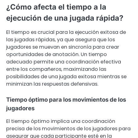
¿Cómo afecta el tiempo a la
ejecución de una jugada rápida?
El tiempo es crucial para la ejecución exitosa de
las jugadas rápidas, ya que asegura que los
jugadores se muevan en sincronía para crear
oportunidades de anotación. Un tiempo
adecuado permite una coordinación efectiva
entre los compañeros, maximizando las
posibilidades de una jugada exitosa mientras se
minimizan las respuestas defensivas.
Tiempo óptimo para los movimientos de los
jugadores
El tiempo óptimo implica una coordinación
precisa de los movimientos de los jugadores para
asegurar que cada participante esté en la