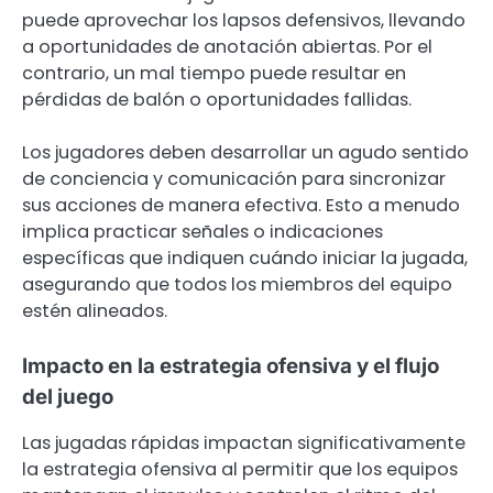
puede aprovechar los lapsos defensivos, llevando
a oportunidades de anotación abiertas. Por el
contrario, un mal tiempo puede resultar en
pérdidas de balón o oportunidades fallidas.
Los jugadores deben desarrollar un agudo sentido
de conciencia y comunicación para sincronizar
sus acciones de manera efectiva. Esto a menudo
implica practicar señales o indicaciones
específicas que indiquen cuándo iniciar la jugada,
asegurando que todos los miembros del equipo
estén alineados.
Impacto en la estrategia ofensiva y el flujo
del juego
Las jugadas rápidas impactan significativamente
la estrategia ofensiva al permitir que los equipos