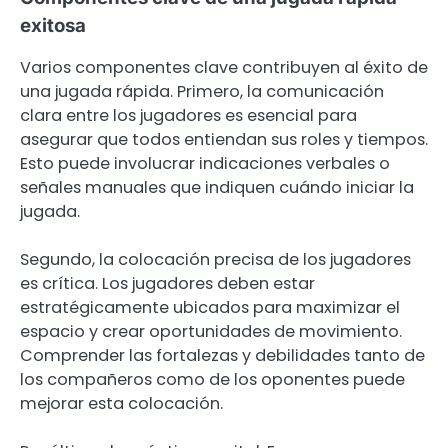
exitosa
Varios componentes clave contribuyen al éxito de
una jugada rápida. Primero, la comunicación
clara entre los jugadores es esencial para
asegurar que todos entiendan sus roles y tiempos.
Esto puede involucrar indicaciones verbales o
señales manuales que indiquen cuándo iniciar la
jugada.
Segundo, la colocación precisa de los jugadores
es crítica. Los jugadores deben estar
estratégicamente ubicados para maximizar el
espacio y crear oportunidades de movimiento.
Comprender las fortalezas y debilidades tanto de
los compañeros como de los oponentes puede
mejorar esta colocación.