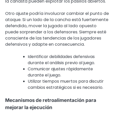
la canasta pueden explotar los pasillos abiertos.
Otro ajuste podría involucrar cambiar el punto de
ataque. Si un lado de la cancha está fuertemente
defendido, mover la jugada al lado opuesto
puede sorprender a los defensores. Siempre esté
consciente de las tendencias de los jugadores
defensivos y adapte en consecuencia.
Identificar debilidades defensivas
durante el análisis previo al juego.
Comunicar ajustes rápidamente
durante el juego.
Utilizar tiempos muertos para discutir
cambios estratégicos si es necesario.
Mecanismos de retroalimentación para
mejorar la ejecución