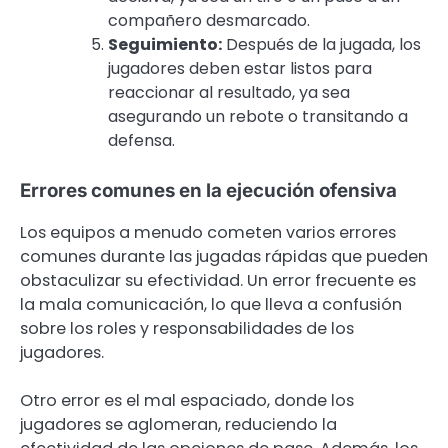
compañero desmarcado.
Seguimiento:
Después de la jugada, los
jugadores deben estar listos para
reaccionar al resultado, ya sea
asegurando un rebote o transitando a
defensa.
Errores comunes en la ejecución ofensiva
Los equipos a menudo cometen varios errores
comunes durante las jugadas rápidas que pueden
obstaculizar su efectividad. Un error frecuente es
la mala comunicación, lo que lleva a confusión
sobre los roles y responsabilidades de los
jugadores.
Otro error es el mal espaciado, donde los
jugadores se aglomeran, reduciendo la