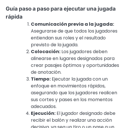
Guía paso a paso para ejecutar una jugada
rápida
Comunicación previa a la jugada:
Asegurarse de que todos los jugadores
entiendan sus roles y el resultado
previsto de la jugada.
Colocación:
Los jugadores deben
alinearse en lugares designados para
crear pasajes óptimos y oportunidades
de anotación.
Tiempo:
Ejecutar la jugada con un
enfoque en movimientos rápidos,
asegurando que los jugadores realicen
sus cortes y pases en los momentos
adecuados.
Ejecución:
El jugador designado debe
recibir el balón y realizar una acción
decisiva, ya sea un tiro o un pase a un