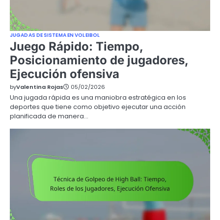
JUGADAS DE SISTEMA EN VOLEIBOL
Juego Rápido: Tiempo,
Posicionamiento de jugadores,
Ejecución ofensiva
by
Valentina Rojas
05/02/2026
Una jugada rápida es una maniobra estratégica en los
deportes que tiene como objetivo ejecutar una acción
planificada de manera…