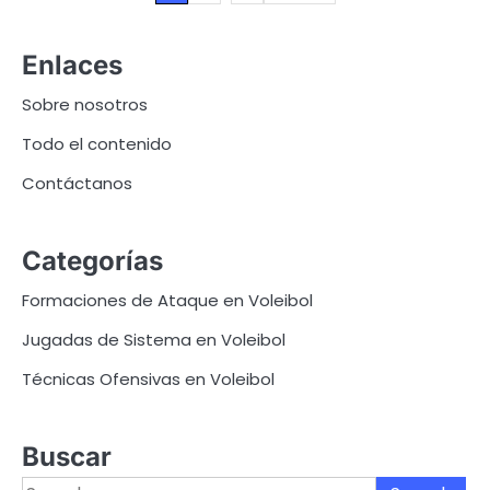
pagination
Enlaces
Sobre nosotros
Todo el contenido
Contáctanos
Categorías
Formaciones de Ataque en Voleibol
Jugadas de Sistema en Voleibol
Técnicas Ofensivas en Voleibol
Buscar
Search