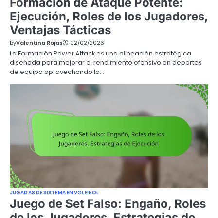
Formación de Ataque Potente:
Ejecución, Roles de los Jugadores,
Ventajas Tácticas
by
Valentina Rojas
02/02/2026
La Formación Power Attack es una alineación estratégica
diseñada para mejorar el rendimiento ofensivo en deportes
de equipo aprovechando la…
JUGADAS DE SISTEMA EN VOLEIBOL
Juego de Set Falso: Engaño, Roles
de los Jugadores, Estrategias de