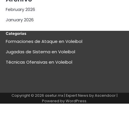
February 2026
January 2026
Categorías
Formaciones de Ataque en Voleibol
Jugadas de Sistema en Voleibol
Técnicas Ofensivas en Voleibol
Copyright © 2026
asetur.mx
| Expert News by
Ascendoor
|
Powered by
WordPress
.