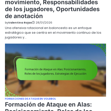
movimiento, Responsabilidades
de los jugadores, Oportunidades
de anotación
by
Valentina Rojas
28/01/2026
Una ofensiva rotacional en baloncesto es un enfoque
estratégico que se centra en el movimiento continuo de los
jugadores y…
FORMACIONES DE ATAQUE EN VOLEIBOL
Formación de Ataque en Alas: