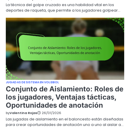
La técnica del golpe cruzado es una habilidad vital en los
deportes de raqueta, que permite a los jugadores golpear…
JUGADAS DE SISTEMA EN VOLEIBOL
Conjunto de Aislamiento: Roles de
los jugadores, Ventajas tácticas,
Oportunidades de anotación
by
Valentina Rojas
26/01/2026
Las jugadas de aislamiento en el baloncesto están diseñadas
para crear oportunidades de anotación uno a uno al aislar a…