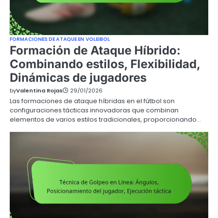
FORMACIONES DE ATAQUE EN VOLEIBOL
Formación de Ataque Híbrido:
Combinando estilos, Flexibilidad,
Dinámicas de jugadores
by
Valentina Rojas
29/01/2026
Las formaciones de ataque híbridas en el fútbol son
configuraciones tácticas innovadoras que combinan
elementos de varios estilos tradicionales, proporcionando…